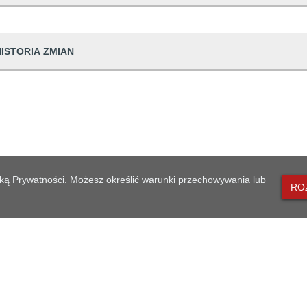
dwiedzin
63
HISTORIA ZMIAN
udostępniający informację
Urząd Miasta Zi
prowadzająca informację
Agnieszka Mońk
Dane osoby zmieniającej
dpowiedzialna
Agnieszka Mońk
ian
27 09:42:21
Agnieszka Mońka
generowania
2026-01-27 09:4
likacji
2026-01-27 09:4
lityką Prywatności. Możesz określić warunki przechowywania lub
RO
eniesienia do archiwum
Brak danych
MAPA STRONY
Biuletyn Informacji Publicznej - Urząd Miasta Zielonka