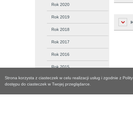
Rok 2020
Rok 2019
Liczba o
Rok 2018
Podmiot 
Osoba w
Rok 2017
Czas
Osoba o
Rok 2016
Historia zm
2026-01-
Czas wy
Rok 2015
Czas pub
Strona korzysta z ciasteczek w celu realizacji usług i zgodnie z Po
Rok 2014
dostępu do ciasteczek w Twojej przeglądarce.
Data prz
Rok 2013
Rok 2012
Rok 2011
System jest częścią
SIDAS BIP
Rok 2010