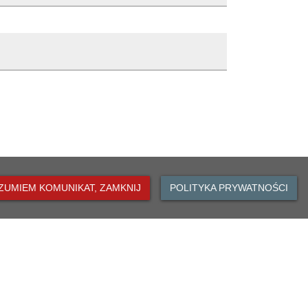
elonka
a
Opis zmiany
a
Publikacja artykułu
1:30
2:21
ZUMIEM KOMUNIKAT, ZAMKNIJ
POLITYKA PRYWATNOŚCI
DO GÓRY