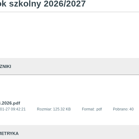
ok szkolny 2026/2027
ZNIKI
3.2026.pdf
01-27 09:42:21
Rozmiar:
125.32 KB
Format: .
pdf
Pobrano:
40
METRYKA