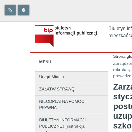
Biuletyn In
mieszkańc
Strona gł
MENU
Zarządzen
rekrutacy
prowadzon
Urząd Miasta
Zarz
ZAŁATW SPRAWĘ
styc
NIEODPŁATNA POMOC
post
PRAWNA
uzup
BIULETYN INFORMACJI
szko
PUBLICZNEJ (instrukcja