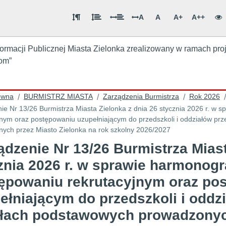
A
A
A+
A++
formacji Publicznej Miasta Zielonka zrealizowany w ramach pro
om”
ówna
BURMISTRZ MIASTA
Zarządzenia Burmistrza
Rok 2026
/
/
/
/
ie Nr 13/26 Burmistrza Miasta Zielonka z dnia 26 stycznia 2026 r. w
jnym oraz postępowaniu uzupełniającym do przedszkoli i oddziałów p
ych przez Miasto Zielonka na rok szkolny 2026/2027
ądzenie Nr 13/26 Burmistrza Miast
znia 2026 r. w sprawie harmonog
ępowaniu rekrutacyjnym oraz po
ełniającym do przedszkoli i odd
łach podstawowych prowadzonych